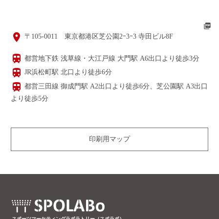
picture_as_pdf
place
〒105-0011 東京都港区芝公園2ｰ3ｰ3 寺田ビル8F
train
都営地下鉄 浅草線・大江戸線 大門駅 A6出口より徒歩3分
train
JR浜松町駅 北口より徒歩6分
train
都営三田線 御成門駅 A2出口より徒歩6分、芝公園駅 A3出口
より徒歩5分
印刷用マップ
スポーツマーケティングラボラトリー（スポラボ）