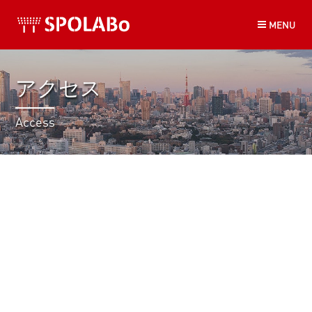
コ
MENU
ン
テ
ン
ツ
アクセス
へ
ス
Access
キ
ッ
プ