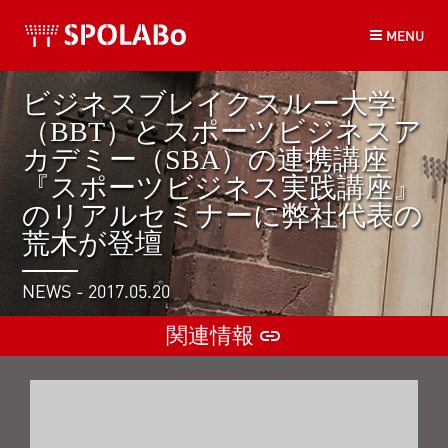
コ
MENU
ン
テ
ン
ビジネスブレイクスルー大学
ツ
（BBT）とスポーツビジネスア
へ
ス
カデミー（SBA）の連携講座
キ
『スポーツビジネス実践講座』
ッ
のリアルセミナーに弊社代表の
プ
荒木が登壇
NEWS - 2017.05.20
関連情報
insert_link