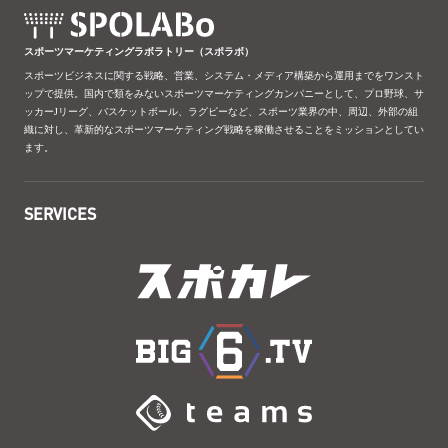
スポーツマーケティングラボラトリー（スポラボ）
スポーツビジネスに関する戦略、営業、システム・メディア構築から運用までをワンスト
ップで提供。国内で類をみないスポーツマーケティングカンパニーとして、プロ野球、サ
ッカーJリーグ、バスケットボール、ラグビーなど、スポーツ業界の中、周辺、外部の組
織に対し、革新的なスポーツマーケティング戦略を稼働させることをミッションとしてい
ます。
SERVICES