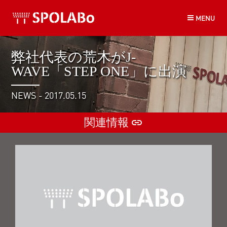
コ
MENU
ン
テ
ン
ツ
弊社代表の荒木がJ-
へ
WAVE「STEP ONE」に出演
ス
キ
NEWS - 2017.05.15
ッ
プ
関連情報
insert_link