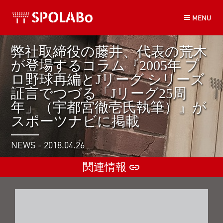
コ
MENU
ン
テ
ン
弊社取締役の藤井、代表の荒木
ツ
が登場するコラム『2005年 プ
へ
ス
ロ野球再編とJリーグ シリーズ
キ
証言でつづる「Jリーグ25周
ッ
年」（宇都宮徹壱氏執筆）』が
プ
スポーツナビに掲載
NEWS - 2018.04.26
関連情報
insert_link