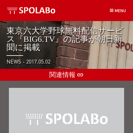
コ
MENU
ン
テ
ン
東京六大学野球無料配信サービ
ツ
ス『BIG6.TV』の記事が朝日新
へ
ス
聞に掲載
キ
ッ
NEWS - 2017.05.02
プ
関連情報
insert_link