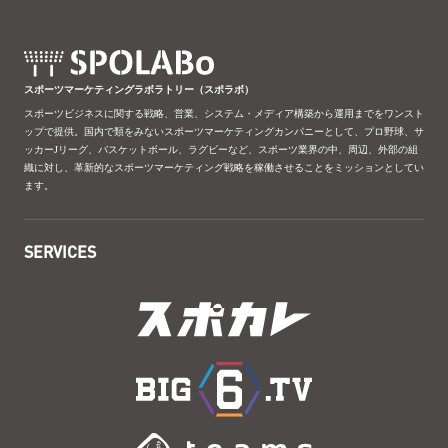
スポーツマーケティングラボラトリー（スポラボ）
スポーツビジネスに関する戦略、営業、システム・メディア構築から運用までをワンスト
ップで提供。国内で類をみないスポーツマーケティングカンパニーとして、プロ野球、サ
ッカーJリーグ、バスケットボール、ラグビーなど、スポーツ業界の中、周辺、外部の組
織に対し、革新的なスポーツマーケティング戦略を稼働させることをミッションとしてい
ます。
SERVICES