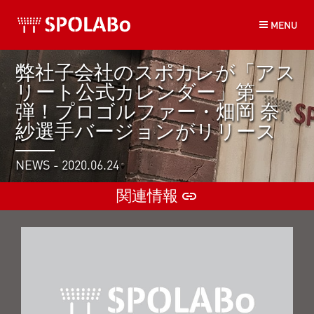
コ
MENU
ン
テ
ン
弊社子会社のスポカレが「アス
ツ
リート公式カレンダー」第一
へ
ス
弾！プロゴルファー・畑岡 奈
キ
紗選手バージョンがリリース
ッ
プ
NEWS - 2020.06.24
関連情報
insert_link