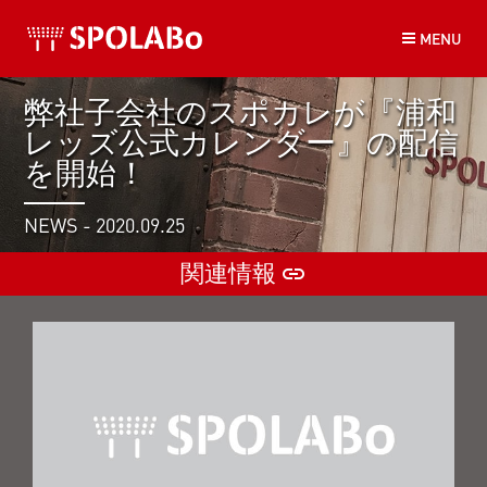
コ
MENU
ン
テ
ン
弊社子会社のスポカレが『浦和
ツ
レッズ公式カレンダー』の配信
へ
ス
を開始！
キ
ッ
NEWS - 2020.09.25
プ
関連情報
insert_link