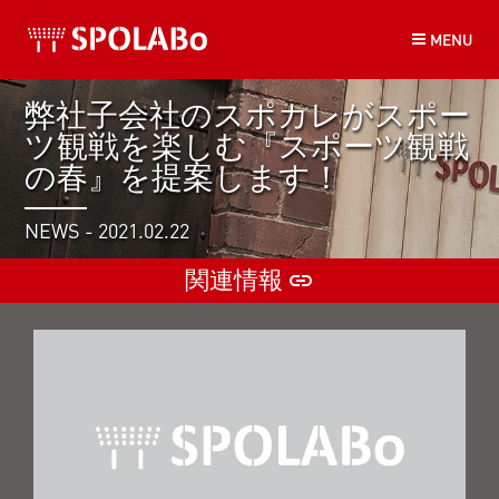
コ
MENU
ン
テ
ン
弊社子会社のスポカレがスポー
ツ
ツ観戦を楽しむ『スポーツ観戦
へ
ス
の春』を提案します！
キ
ッ
NEWS - 2021.02.22
プ
関連情報
insert_link