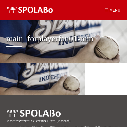
コ
MENU
ン
テ
ン
ツ
へ
main_forplayerfan01-min
ス
キ
ッ
プ
スポーツマーケティングラボラトリー（スポラボ）