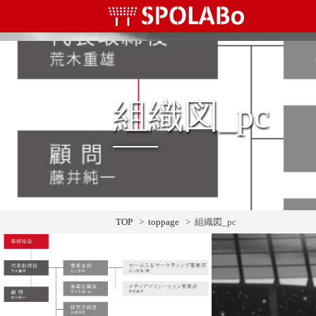
コ
ン
テ
ン
ツ
へ
組織図_pc
ス
キ
ッ
プ
TOP
>
toppage
> 組織図_pc