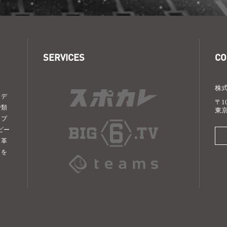
SERVICES
CO
株
メデ
〒10
で類
東京
、プ
ビー
、革
とを